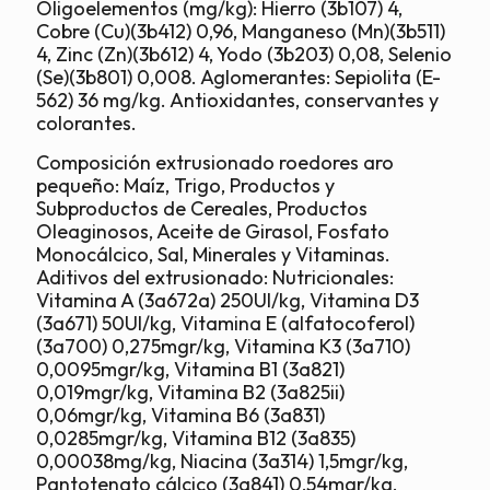
Oligoelementos (mg/kg): Hierro (3b107) 4,
Cobre (Cu)(3b412) 0,96, Manganeso (Mn)(3b511)
4, Zinc (Zn)(3b612) 4, Yodo (3b203) 0,08, Selenio
(Se)(3b801) 0,008. Aglomerantes: Sepiolita (E-
562) 36 mg/kg. Antioxidantes, conservantes y
colorantes.
Composición extrusionado roedores aro
pequeño: Maíz, Trigo, Productos y
Subproductos de Cereales, Productos
Oleaginosos, Aceite de Girasol, Fosfato
Monocálcico, Sal, Minerales y Vitaminas.
Aditivos del extrusionado: Nutricionales:
Vitamina A (3a672a) 250UI/kg, Vitamina D3
(3a671) 50UI/kg, Vitamina E (alfatocoferol)
(3a700) 0,275mgr/kg, Vitamina K3 (3a710)
0,0095mgr/kg, Vitamina B1 (3a821)
0,019mgr/kg, Vitamina B2 (3a825ii)
0,06mgr/kg, Vitamina B6 (3a831)
0,0285mgr/kg, Vitamina B12 (3a835)
0,00038mg/kg, Niacina (3a314) 1,5mgr/kg,
Pantotenato cálcico (3a841) 0,54mgr/kg,