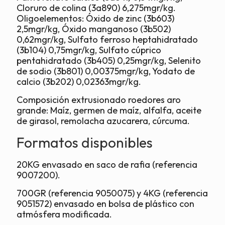
Cloruro de colina (3a890) 6,275mgr/kg.
Oligoelementos: Óxido de zinc (3b603)
2,5mgr/kg, Óxido manganoso (3b502)
0,62mgr/kg, Sulfato ferroso heptahidratado
(3b104) 0,75mgr/kg, Sulfato cúprico
pentahidratado (3b405) 0,25mgr/kg, Selenito
de sodio (3b801) 0,00375mgr/kg, Yodato de
calcio (3b202) 0,02363mgr/kg.
Composición extrusionado roedores aro
grande: Maíz, germen de maíz, alfalfa, aceite
de girasol, remolacha azucarera, cúrcuma.
Formatos disponibles
20KG envasado en saco de rafia (referencia
9007200).
700GR (referencia 9050075) y 4KG (referencia
9051572) envasado en bolsa de plástico con
atmósfera modificada.