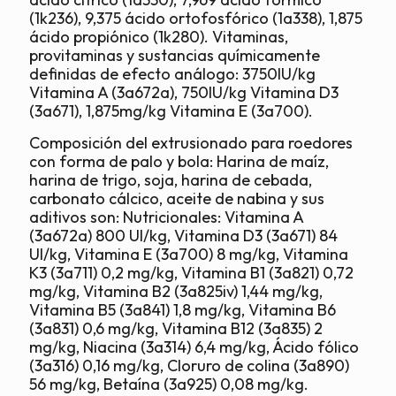
(1k236), 9,375 ácido ortofosfórico (1a338), 1,875
ácido propiónico (1k280). Vitaminas,
provitaminas y sustancias químicamente
definidas de efecto análogo: 3750IU/kg
Vitamina A (3a672a), 750IU/kg Vitamina D3
(3a671), 1,875mg/kg Vitamina E (3a700).
Composición del extrusionado para roedores
con forma de palo y bola: Harina de maíz,
harina de trigo, soja, harina de cebada,
carbonato cálcico, aceite de nabina y sus
aditivos son: Nutricionales: Vitamina A
(3a672a) 800 UI/kg, Vitamina D3 (3a671) 84
UI/kg, Vitamina E (3a700) 8 mg/kg, Vitamina
K3 (3a711) 0,2 mg/kg, Vitamina B1 (3a821) 0,72
mg/kg, Vitamina B2 (3a825iv) 1,44 mg/kg,
Vitamina B5 (3a841) 1,8 mg/kg, Vitamina B6
(3a831) 0,6 mg/kg, Vitamina B12 (3a835) 2
mg/kg, Niacina (3a314) 6,4 mg/kg, Ácido fólico
(3a316) 0,16 mg/kg, Cloruro de colina (3a890)
56 mg/kg, Betaína (3a925) 0,08 mg/kg.