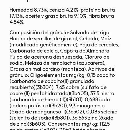
Humedad 8.73%, ceniza 4.21%, proteína bruta
17.13%, aceite y grasa bruta 9.10%, fibra bruta
4.54%.
Composición del gránulo: Salvado de trigo,
Harina de semillas de girasol, Cebada, Maíz
(modificado genéticamente), Paja de cereales,
Carbonato de calcio, Capota de Almendra,
Pulpa de aceituna deshuesada, Cloruro de
sodio, Melaza de remolacha (azucarera),
Grasa animal porcino (manteca). Aditivos del
gránulo: Oligoelementos mg/kg: 0,15 cobalto
(carbonato de cobalto(II) granulado
recubierto)(3b304), 7,65 cobre (sulfato de
cobre (II) pentahidratado)(3b405), 37,5 hierro
(carbonato de hierro (II))(3b101), 0,488 iodo
(ioduro potásico)(3b201), 9,3 manganeso
(óxido de manganeso II)(3b502), 0,083 selenio
(selenito de sodio)(3b801), 36,563 zinc (óxido
de zinc)(3b603). Conservantes mg/kg: 112,5
ácido cítrico (1a330), 7,969 ácido fórmico