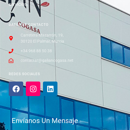
servicios.
DATOS DE CONTACTO
Carretera Mazarrón, 19,
30120 El Palmar, Murcia
+34 968 88 50 38
contactar@galiancogasa.net
REDES SOCIALES
Envíanos Un Mensaje