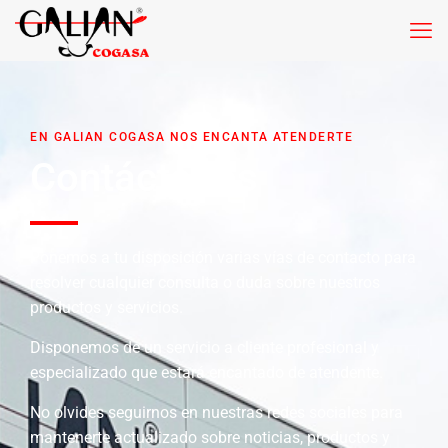
EN GALIAN COGASA NOS ENCANTA ATENDERTE
Contáctanos
Ponemos a tu disposición varias vías de contacto para
resolver cualquier consulta o duda sobre nuestros
productos y servicios.
Disponemos de un servicio a cliente profesional y
especializado que estará encantado de atendente.
No olvides seguirnos en nuestras redes sociales para
mantenerte actualizado sobre noticias, productos y