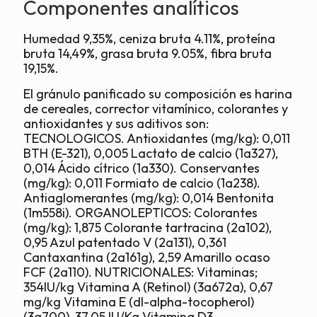
Componentes analíticos
Humedad 9,35%, ceniza bruta 4.11%, proteína
bruta 14,49%, grasa bruta 9.05%, fibra bruta
19,15%.
El gránulo panificado su composición es harina
de cereales, corrector vitamínico, colorantes y
antioxidantes y sus aditivos son:
TECNOLOGICOS. Antioxidantes (mg/kg): 0,011
BTH (E-321), 0,005 Lactato de calcio (1a327),
0,014 Ácido cítrico (1a330). Conservantes
(mg/kg): 0,011 Formiato de calcio (1a238).
Antiaglomerantes (mg/kg): 0,014 Bentonita
(1m558i). ORGANOLEPTICOS: Colorantes
(mg/kg): 1,875 Colorante tartracina (2a102),
0,95 Azul patentado V (2a131), 0,361
Cantaxantina (2a161g), 2,59 Amarillo ocaso
FCF (2a110). NUTRICIONALES: Vitaminas;
354IU/kg Vitamina A (Retinol) (3a672a), 0,67
mg/kg Vitamina E (dl-alpha-tocopherol)
(3a700), 37,05 IU/Kg Vitamina D3