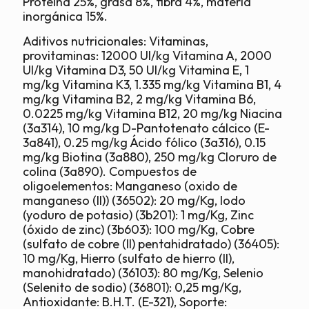
Proteína 25%, grasa 8%, fibra 4%, materia
inorgánica 15%.
Aditivos nutricionales: Vitaminas,
provitaminas: 12000 UI/kg Vitamina A, 2000
UI/kg Vitamina D3, 50 UI/kg Vitamina E, 1
mg/kg Vitamina K3, 1.335 mg/kg Vitamina B1, 4
mg/kg Vitamina B2, 2 mg/kg Vitamina B6,
0.0225 mg/kg Vitamina B12, 20 mg/kg Niacina
(3a314), 10 mg/kg D-Pantotenato cálcico (E-
3a841), 0.25 mg/kg Ácido fólico (3a316), 0.15
mg/kg Biotina (3a880), 250 mg/kg Cloruro de
colina (3a890). Compuestos de
oligoelementos: Manganeso (oxido de
manganeso (II)) (36502): 20 mg/Kg, Iodo
(yoduro de potasio) (3b201): 1 mg/Kg, Zinc
(óxido de zinc) (3b603): 100 mg/Kg, Cobre
(sulfato de cobre (II) pentahidratado) (36405):
10 mg/Kg, Hierro (sulfato de hierro (II),
manohidratado) (36103): 80 mg/Kg, Selenio
(Selenito de sodio) (36801): 0,25 mg/Kg,
Antioxidante: B.H.T. (E-321), Soporte: