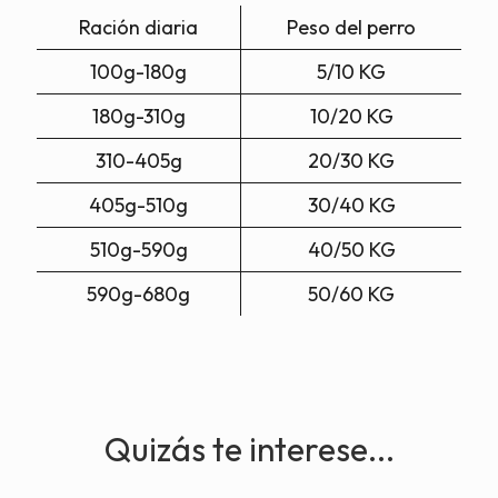
Ración diaria
Peso del perro
100g-180g
5/10 KG
180g-310g
10/20 KG
310-405g
20/30 KG
405g-510g
30/40 KG
510g-590g
40/50 KG
590g-680g
50/60 KG
Quizás te interese...