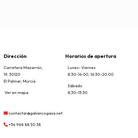
Dirección
Horarios de apertura
Carretera Mazarrón,
Lunes- Viernes
19, 30120
8:30–14:00, 16:30–20:00
El Palmar, Murcia
Sábado
Ver en mapa
8:30–13:30
contactar@galiancogasa.net
+34 968 88 50 38