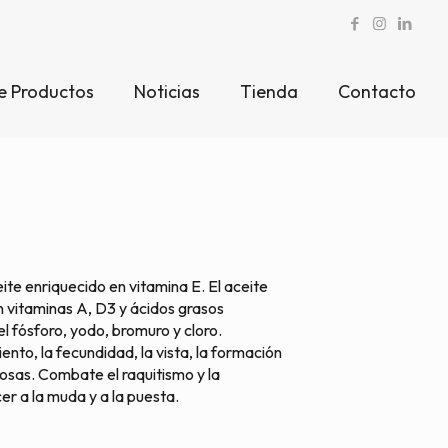
e Productos
Noticias
Tienda
Contacto
e enriquecido en vitamina E. El aceite
n vitaminas A, D3 y ácidos grasos
l fósforo, yodo, bromuro y cloro.
iento, la fecundidad, la vista, la formación
cosas. Combate el raquitismo y la
er a la muda y a la puesta.