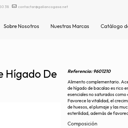
50 38
contactar@galiancogasa.net
Sobre Nosotros
Nuestras Marcas
Catálogo d
De Hígado De
Referencia: 9601210
Alimento complementario. Aceit
de hígado de bacalao es rico e
esenciales no saturados como e
Favorece la vitalidad, el crecim
de huesos, el plumaje y las mu
esterilidad, además de favorec
Composición